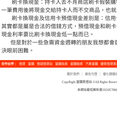
刷卡換現金：持卡人去不肖商店刷卡假裝購
一筆費用後將現金交給持卡人而不交商品，也就
刷卡換現金及信用卡預借現金差別是：信用
其實都是屬是合法的借錢方式，預借現金和刷卡
現金利率要比刷卡換現金低一點而已。
但是對於一些急需資金週轉的朋友我想都會選
決眼前困難。
合作伙伴
|
借貸
當舖
借錢借貸站
當舖指南
當舖融資
汽車當舖
優質借貸黃
關於我們
廣告刊登
優化關鍵
CopyRight
當舖質借站
©All Rights Re
本網站最低解析度1024X768dp