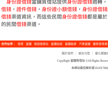
身份證借錢
當舖質借站提供
身份證借錢
週轉，
借錢
，
證件借錢
，
身份證小額借錢
，
身份證借錢
借錢
渠道資訊，而這些民間
身份證借錢
都是屬於
的民間
借錢
渠道。
合作伙伴
|
借貸
當舖
借錢借貸站
當舖指南
當舖融資
汽車當舖
優質借貸黃
關於我們
廣告刊登
優化關鍵
CopyRight
當舖質借站
©All Rights Re
本網站最低解析度1024X768dp