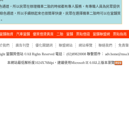
色通道，所以民眾在辦理機車二胎的時候都有專人服務，有專職人員為民眾提供
綠色通道，所以手續辦起來也很簡單快捷，民眾在選擇機車二胎時可以在當舖質
。
當舖融資
汽車當舖
優質借貸黃頁
二胎
當舖
票貼借錢
當舖聯盟網
票貼指南
於我們
廣告刊登
優化關鍵詞
聯盟網站
網站導覽
聯絡我們
免責聲
ight
當舖質借站
©All Rights Reserved 電話： (02)89820008 聯繫郵件：
adv.home@msa.hi
本網站最低解析度1024X768dpi，建議使用Microsoft IE 6.0以上版本瀏覽