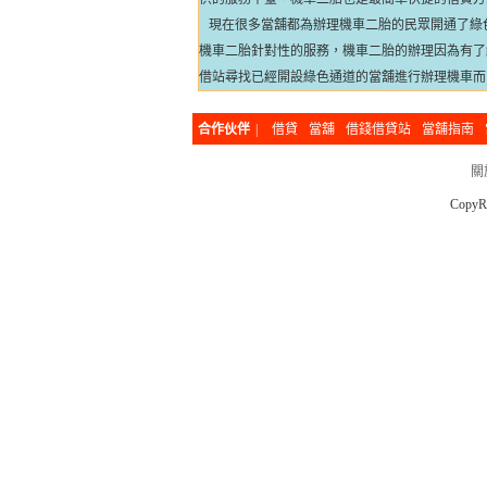
現在很多當舖都為辦理機車二胎的民眾開通了綠
機車二胎針對性的服務，機車二胎的辦理因為有了
借站尋找已經開設綠色通道的當舖進行辦理機車而
合作伙伴
|
借貸
當舖
借錢借貸站
當舖指南
關
CopyR