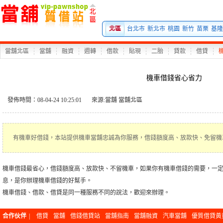
北區
台北市
新北市
桃園
新竹
苗栗
基隆
當舖北區
當舖
融資
週轉
借款
貼現
二胎
貸款
借貸
機車借錢省心省力
發佈時間：08-04-24 10:25:01
來源:
當舖
當舖北區
有機車好借錢，本站提供機車當舖忠誠為你服務，借錢額度高、放款快、免留機
機車借錢最省心，借錢額度高、放款快、不留機車，如果你有機車借錢的需要，一
息，是你辦理機車借錢的好幫手。
機車借錢、借款、借貸是同一種服務不同的說法，歡迎來辦理。
合作伙伴
|
借貸
當舖
借錢借貸站
當舖指南
當舖融資
汽車當舖
優質借貸黃