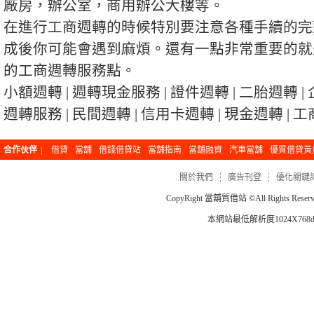
廠房，辦公室，商用辦公大樓等。
在進行工商週轉的時候特別要注意各種手續的完
成後你可能會遇到麻煩。還有一點非常重要的就
的工商週轉服務點。
小額週轉 | 週轉現金服務 | 證件週轉 | 二胎週轉 | 
週轉服務 | 民間週轉 | 信用卡週轉 | 現金週轉 | 
合作伙伴
|
借貸
當舖
借錢借貸站
當舖指南
當舖融資
汽車當舖
優質借貸黃
關於我們
廣告刊登
優化關鍵
CopyRight
當舖質借站
©All Rights Re
本網站最低解析度1024X768dp