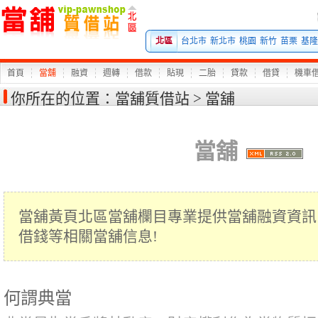
當
北區
台北市
新北市
桃園
新竹
苗栗
基隆
首頁
當舖
融資
週轉
借款
貼現
二胎
貸款
借貸
機車
你所在的位置：
當舖質借站
>
當舖
當舖
當舖黃頁北區當舖欄目專業提供當舖融資資訊
借錢等相關當舖信息!
何謂典當