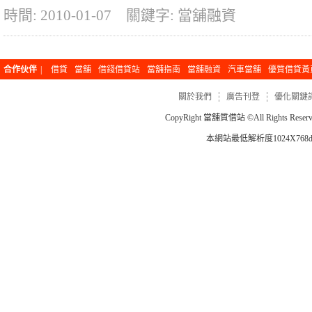
時間: 2010-01-07
關鍵字: 當舖融資
合作伙伴
|
借貸
當舖
借錢借貸站
當舖指南
當舖融資
汽車當舖
優質借貸黃
關於我們
廣告刊登
優化關鍵
CopyRight
當舖質借站
©All Rights Re
本網站最低解析度1024X768dp