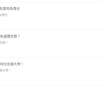
痛批要馬負責任
負責任
還有議價空間？
價空間？
培兒女讀大學！
讀大學！