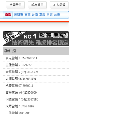
當舖黃頁
設為首頁
加入最愛
當舖借款、當舖借錢等相關當舖信息!
南區
高雄市
高雄
台南
嘉義
屏東
台東
最新刊登
京元當舖：02-22607711
皇佳當舖：3129222
大富當舖：(07)311-3399
大順當舖:0800-668-580
永慶當舖:07-3980011
寶輝當舖 :(04)25356600
明道當舖：(04)23387980
大眾當舖：8786-0299
三信當舖:29419911