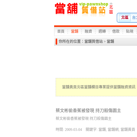
北區
台
首頁
當舖
融資
週轉
借款
貼現
你所在的位置：
當舖質借站
>
當舖
當舖黃頁北區當舖欄目專業提供當舖融資資訊
蔡文彬偷香蕉被發現 持刀殺傷園主
蔡文彬偷香蕉被發現 持刀殺傷園主
時間: 2009-03-04
關鍵字: 當舖, 當舖網, 當舖黃頁