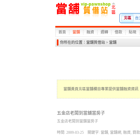
北區
台
首頁
當舖
融資
週轉
借款
貼現
你所在的位置：
當舖質借站
>
當舖
當舖黃頁北區當舖欄目專業提供當舖融資資訊
五金店老闆到當舖當房子
五金店老闆到當舖當房子
時間: 2009-03-25
關鍵字: 當舖, 當舖網, 融資, 貸款