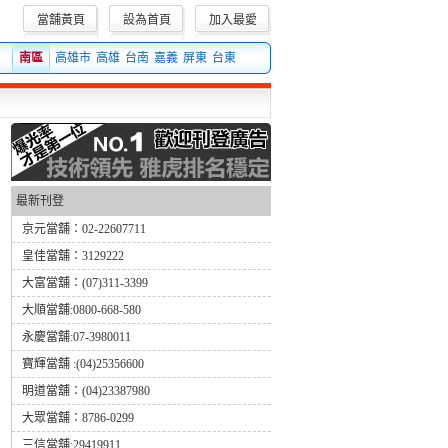
當舖黃頁
設為首頁
加入最愛
當舖借款、當舖借錢等相關當舖信息!
南區
高雄市
高雄
台南
嘉義
屏東
台東
最新刊登
京元當舖：02-22607711
皇佳當舖：3129222
大富當舖：(07)311-3399
大順當舖:0800-668-580
永慶當舖:07-3980011
寶輝當舖 :(04)25356600
明道當舖：(04)23387980
大眾當舖：8786-0299
三信當舖:29419911