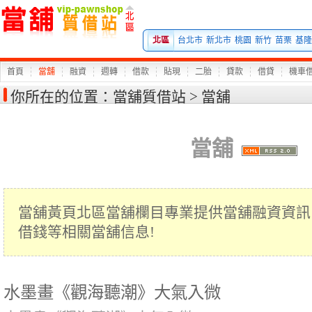
當
北區
台北市
新北市
桃園
新竹
苗栗
基隆
首頁
當舖
融資
週轉
借款
貼現
二胎
貸款
借貸
機車
你所在的位置：
當舖質借站
>
當舖
當舖
當舖黃頁北區當舖欄目專業提供當舖融資資訊
借錢等相關當舖信息!
水墨畫《觀海聽潮》大氣入微