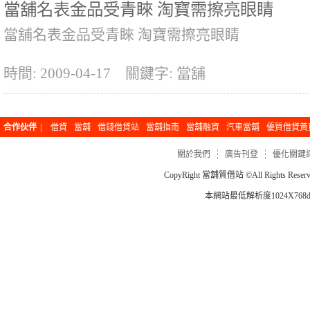
當舖名表金品受青睞 淘寶需擦亮眼睛
當舖名表金品受青睞 淘寶需擦亮眼睛
時間: 2009-04-17
關鍵字: 當舖
合作伙伴
|
借貸
當舖
借錢借貸站
當舖指南
當舖融資
汽車當舖
優質借貸黃
關於我們
廣告刊登
優化關鍵
CopyRight
當舖質借站
©All Rights Re
本網站最低解析度1024X768dp