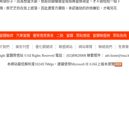
角頭份子，因為想當大爺，就跑到銀樓搶金戒指典當換現金。才不過短短一個下
百塊，醉茫茫的在街上遊蕩，因此遭警方攔檢，承認搶劫的許姓嫌犯，才喝完花
當舖融資
汽車當舖
優質借貸黃頁
二胎
當舖
票貼借錢
當舖聯盟網
票貼指南
於我們
廣告刊登
優化關鍵詞
聯盟網站
網站導覽
聯絡我們
免責聲
ight
當舖質借站
©All Rights Reserved 電話： (02)89820008 聯繫郵件：
adv.home@msa.hi
本網站最低解析度1024X768dpi，建議使用Microsoft IE 6.0以上版本瀏覽