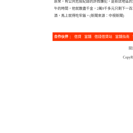
原來，有公共危險紀錄的許姓嫌犯，是新店地區的
午的時間，他就散盡千金，2萬9千多元只剩下一
酒，馬上就得吃牢飯。(新聞來源：中視新聞)
合作伙伴
|
借貸
當舖
借錢借貸站
當舖指南
關
CopyR