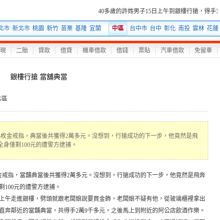
40多歲的許姓男子15日上午到銀樓行搶，得手
北市
新北市
桃園
新竹
苗栗
基隆
宜蘭
中區
台中市
台中
彰化
南投
雲林
花蓮
現
二胎
貸款
借貸
機車借款
借錢
票貼
汽車借款
免留車
銀樓行搶 當舖典當
北區
手3枚金戒指，典當後共獲得2萬多元。沒想到，行搶成功的下一步，他竟然是飛
身僅剩100元的遭警方逮捕。
金戒指，
當舖典當
後共獲得2萬多元。沒想到，行搶成功的下一步，他竟然是飛奔
100元的遭警方逮捕。
5日上午走進銀樓，劈頭就跟老闆娘說要買金飾，老闆娘不疑有他，從玻璃櫃裡拿出
直奔鄰近的
當舖典當
，共得手2萬9千多元，之後馬上到附近的阿公店飲酒作樂。