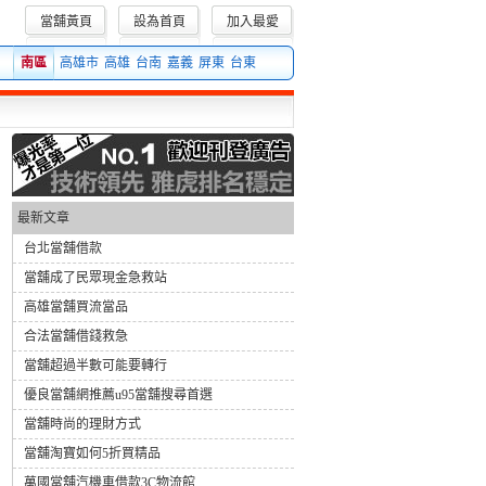
當舖黃頁
設為首頁
加入最愛
3枚金戒指，典當後共獲得2萬多元。沒想到，行搶成功的下一步，他竟然是飛奔至鄰近
南區
高雄市
高雄
台南
嘉義
屏東
台東
最新文章
台北當舖借款
當舖成了民眾現金急救站
高雄當舖買流當品
合法當舖借錢救急
當舖超過半數可能要轉行
優良當舖網推薦u95當舖搜尋首選
當舖時尚的理財方式
當舖淘寶如何5折買精品
萬國當舖汽機車借款3C物流館