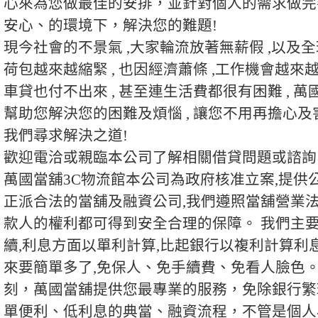
心來為您做最佳的安排，並針對個人的需求做完
安心、的環境下，解決您的難題!
現今社會的不景氣 ,大家輪流放著無薪假 ,以及全
荷包越來越縮緊 , 也因經濟蕭條 ,工作機會越來
車貸也付不出來 , 甚至連生活費都很有困難 , 
幫助您解決您的困難及煩惱 , 讓您不用再擔心及
我們尋求解決之道!
歡迎電洽或親臨本公司了解相關借貸問題或諮詢
萬國
當舖
3C物流館本公司為政府核准立案,提供
正派合法的當舖及融資公司,我們遵照當舖營業法
款人的權利都可得到安全合理的保障。 我們主
續,利息方面以單利計算,比起銀行以複利計算利
來要簡單多了,免保人、免手續費、免看人臉色。
刻，萬國當舖提供您最專業的服務，免除銀行繁
單便利、低利息的典當、融資流程，不管是個人