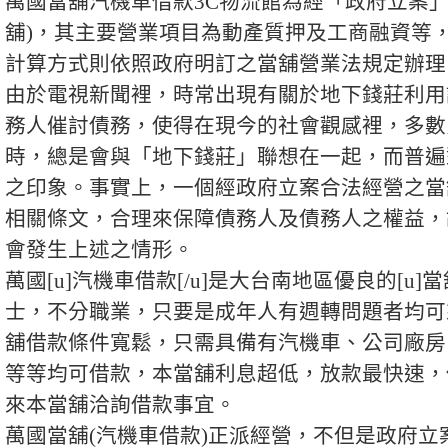
萬國
當舖汽機車借款
3C物流館為經「政府立案
舖
)，其主要營業項目為動產質押及工商融資等
計算方式則依照政府明訂之
當舖
營業法規定辦理
由於電視新聞裡，時常出現有關於地下錢莊利用
務人催討債務，使得在現今的社會觀感裡，多數
時，總是會與「地下錢莊」聯想在一起，而普遍
之印象。事實上，一個經政府立案合法經營之當
相關條文，合理來保障債務人及債務人之權益，
會發生上述之情形。
萬國[u]汽機車借款[/u]是大台南地區優良的[u]
士，不分職業，只要是成年人有週轉問題者均可
舖借款條件寬鬆，只需具備有汽機車、公司廠房
等等均可借款，本當舖利息超低，放款最快速，
來本當舖洽詢借款事宜。
萬國
當舖
(汽機車借款)正派經營，不但是政府