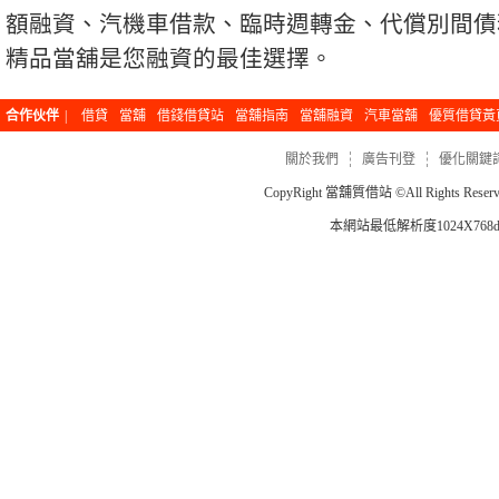
額融資、汽機車借款、臨時週轉金、代償別間債
精品
當舖
是您融資的最佳選擇。
合作伙伴
|
借貸
當舖
借錢借貸站
當舖指南
當舖融資
汽車當舖
優質借貸黃
關於我們
廣告刊登
優化關鍵
CopyRight
當舖質借站
©All Rights Re
本網站最低解析度1024X768dp