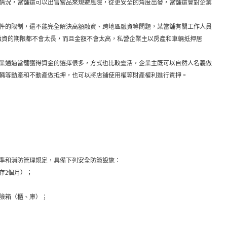
情況，當舖還可以出售當品來規避風險，從更安全的角度出發，當舖還會對企業
件的限制，還不能完全解決高額融資、跨地區融資等問題，某當舖有關工作人員
融資的期限都不會太長，而且金額不會太高，私營企業主以房產和車輛抵押居
業通過當舖獲得資金的選擇很多，方式也比較靈活，企業主既可以自然人名義做
輛等動產和不動產做抵押，也可以將店鋪使用權等財產權利進行質押。
準和消防管理規定，具備下列安全防範設施：
存2個月）；
險箱（櫃、庫）；