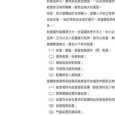
的當金即可，獲得資金更加便捷。一旦出現絕當的
經營狀況有所瞭解，避免出現大的風險。
但是，部分當舖由於受規模小、當舖人才缺乏等條
告訴記者，“由於貸款成本高於銀行，來當舖抵押
多。”
財產權利當舖潛力大。在當舖抵押方式上，中小企
抵押，又可以法人名義進行抵押，既可以房產、車
當舖應當建立、健全以下安全制度：
（一）收當、續當、贖當查驗證件（照）制度；
（二）當物查驗、保管制度；
（三）通緝協查核對制度；
（四）可疑情況報告制度；
（五）配備保安人員制度。
當舖房屋建築和經營設施應當符合國家有關安全標
（一）經營場所內設置錄影設備（錄影資料至少保
（二）營業櫃檯設置防護設施；
（三）設置符合安全要求的當舖物品保管庫房和保
（四）設置報警裝置；
（五）門窗設置防護設施；