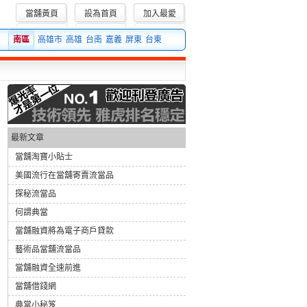
當舖黃頁
設為首頁
加入最愛
個必然的趨勢。當舖面向中小企業融資業務中，無論是當舖筆數還是當舖額都有明顯
南區
高雄市
高雄
台南
嘉義
屏東
台東
最新文章
當舖淘寶小貼士
美國流行在當舖寄賣流當品
探秘流當品
何謂典當
當舖融資將為電子商戶貸款
藝術品當舖流當品
當舖融資全速前進
當舖借錢網
典當小秘笈