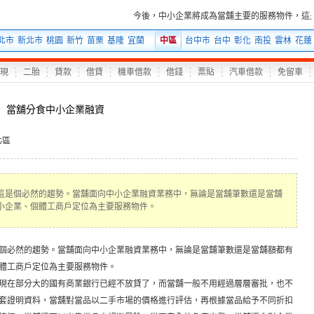
今後，中小企業將成為當舖主要的服務物件，這是
北市
新北市
桃園
新竹
苗栗
基隆
宜蘭
中區
台中市
台中
彰化
南投
雲林
花蓮
現
二胎
貸款
借貸
機車借款
借錢
票貼
汽車借款
免留車
當舖分食中小企業融資
北區
這是個必然的趨勢。當舖面向中小企業融資業務中，無論是當舖筆數還是當舖
小企業、個體工商戶定位為主要服務物件。
個必然的趨勢。當舖面向
中小企業融資
業務中，無論是當舖筆數還是當舖額都有
體工商戶定位為主要服務物件。
現在部分大的國有商業銀行已經不放貸了，而
當舖
一般不用經過層層審批，也不
套證明資料，當舖對當品以二手市場的價格進行評估，再根據當品給予不同折扣