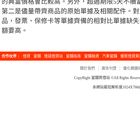
的典當價格會比較高。另外，超過期限5天不贖
第二是儘量帶齊商品的原始單據及相關配件。對
品，發票、保修卡等單據齊備的相對比單據缺失
額要高。
合作伙伴
|
借貸
當舖
借錢借貸站
當舖指南
當舖融資
汽車當舖
優質借貸黃
關於我們
廣告刊登
優化關鍵
CopyRight
當舖質借站
©All Rights Re
本網站最低解析度1024X768dp