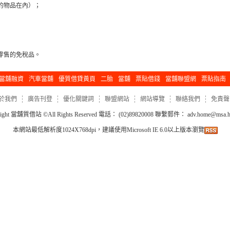
的物品在內）；
零售的免稅品。
當舖融資
汽車當舖
優質借貸黃頁
二胎
當舖
票貼借錢
當舖聯盟網
票貼指南
於我們
廣告刊登
優化關鍵詞
聯盟網站
網站導覽
聯絡我們
免責聲
ight
當舖質借站
©All Rights Reserved 電話： (02)89820008 聯繫郵件：
adv.home@msa.hi
本網站最低解析度1024X768dpi，建議使用Microsoft IE 6.0以上版本瀏覽