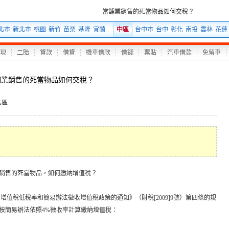
當舖業銷售的死當物品如何交稅？
北市
新北市
桃園
新竹
苗栗
基隆
宜蘭
中區
台中市
台中
彰化
南投
雲林
花蓮
現
二胎
貸款
借貸
機車借款
借錢
票貼
汽車借款
免留車
舖業銷售的死當物品如何交稅？
北區
銷售的死當物品，如何繳納增值稅？
用增值稅低稅率和簡易辦法徵收增值稅政策的通知》（財稅
[2009]9
號）第四條的規
按簡易辦法依照
4%
徵收率計算繳納增值稅：