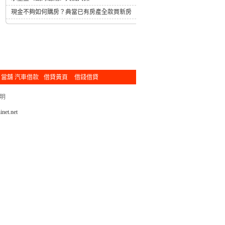
現金不夠如何購房？典當已有房產全款買新房
當舖 汽車借款
借貸黃頁
借錢借貸
明
net.net