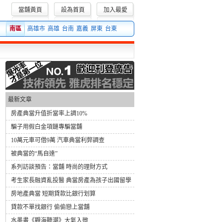
當舖黃頁
設為首頁
加入最愛
南區
高雄市
高雄
台南
嘉義
屏東
台東
最新文章
房產典當升值折當率上調10%
騙子用假白金項鏈專騙當舖
10萬元車可借9萬 汽車典當利弊調查
被典當的“馬自達”
系列訪談預告：當舖 時尚的理財方式
考生家長融資亂投醫 典當房產為孩子出國留學
房地產典當 短期貸款比銀行划算
貸款不單找銀行 偷偷戀上當舖
水墨畫《觀海聽潮》大氣入微