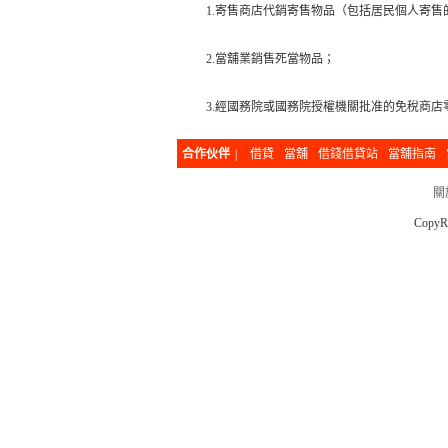
1.
寄售商店代銷寄售物品（包括居民個人寄售
2.
當舖業銷售死當物品；
3.
經國務院或國務院授權機關批准的免稅商店
合作伙伴
|
借貸
當舖
借錢借貸站
當舖指南
關
CopyR