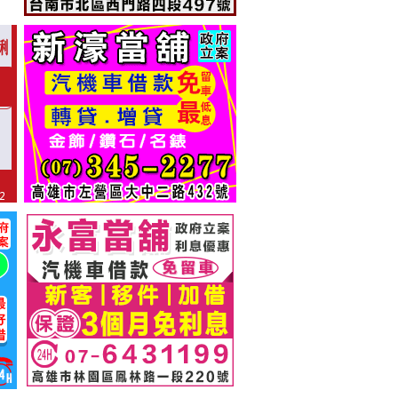
高雄當舖-流當大拍賣! iPad2只賣3999元
高雄久大融資公司 - -汽車借款 支票貼現 當舖 支票借款 工商融資 現金週轉 公司工廠借貸