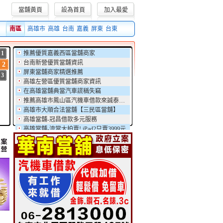
當舖黃頁
設為首頁
加入最愛
訊息,集合全省優質的當舖融資週轉信息。
南區
高雄市
高雄
台南
嘉義
屏東
台東
1
推薦優質嘉義西區當舖商家
台南新營優質當舖資訊
2
屏東當舖商家精選推薦
3
高雄左營區優質當舖商家資訊
在高雄當舖典當汽車謊稱失竊
推薦高雄市鳳山區汽機車借款來誠泰當舖
高雄市大順合法當舖【三民區當舖】
高雄當舖-冠昌借款多元服務
高雄當舖-流當大拍賣! iPad2只賣3999元
高雄久大融資公司 - -汽車借款 支票貼現 當舖 支票借款 工商融資 現金週轉 公司工廠借貸
推薦優質嘉義西區當舖商家
台南新營優質當舖資訊
屏東當舖商家精選推薦
高雄左營區優質當舖商家資訊
在高雄當舖典當汽車謊稱失竊
推薦高雄市鳳山區汽機車借款來誠泰當舖
高雄市大順合法當舖【三民區當舖】
高雄當舖-冠昌借款多元服務