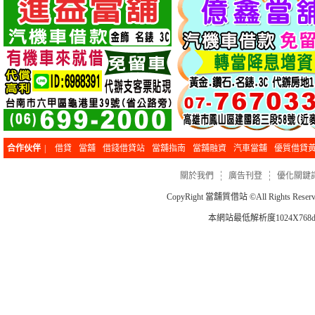
合作伙伴
|
借貸
當舖
借錢借貸站
當舖指南
當舖融資
汽車當舖
優質借貸
關於我們
廣告刊登
優化關鍵
CopyRight
當舖質借站
©All Rights Re
本網站最低解析度1024X768dp