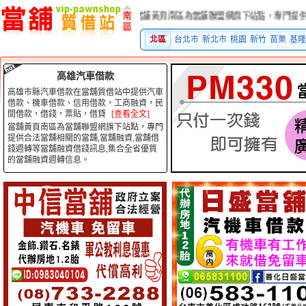
當舖黃頁南區為當舖聯盟網旗下站點，專門提供合法當舖
北區
台北市
新北市
桃園
新竹
苗栗
基隆
高雄汽車借款
高雄市縣汽車借款在當舖質借站中提供汽車
借款、機車借款、信用借款，工商融資，民
間借款，借錢，票貼，借貸
[查看全文]
當舖黃頁南區為當舖聯盟網旗下站點，專門
提供合法當舖相關的當舖,當舖融資,當舖借
錢週轉等當舖融資借錢訊息,集合全省優質
的當舖融資週轉信息。