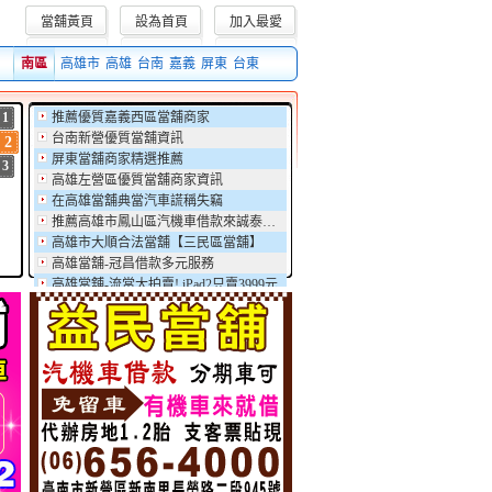
當舖黃頁
設為首頁
加入最愛
訊息,集合全省優質的當舖融資週轉信息。
南區
高雄市
高雄
台南
嘉義
屏東
台東
1
推薦優質嘉義西區當舖商家
台南新營優質當舖資訊
2
屏東當舖商家精選推薦
3
高雄左營區優質當舖商家資訊
在高雄當舖典當汽車謊稱失竊
推薦高雄市鳳山區汽機車借款來誠泰當舖
高雄市大順合法當舖【三民區當舖】
高雄當舖-冠昌借款多元服務
高雄當舖-流當大拍賣! iPad2只賣3999元
高雄久大融資公司 - -汽車借款 支票貼現 當舖 支票借款 工商融資 現金週轉 公司工廠借貸
推薦優質嘉義西區當舖商家
台南新營優質當舖資訊
屏東當舖商家精選推薦
高雄左營區優質當舖商家資訊
在高雄當舖典當汽車謊稱失竊
推薦高雄市鳳山區汽機車借款來誠泰當舖
高雄市大順合法當舖【三民區當舖】
高雄當舖-冠昌借款多元服務