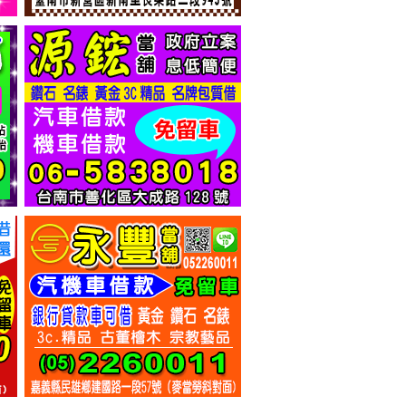
高雄當舖-流當大拍賣! iPad2只賣3999元
高雄久大融資公司 - -汽車借款 支票貼現 當舖 支票借款 工商融資 現金週轉 公司工廠借貸