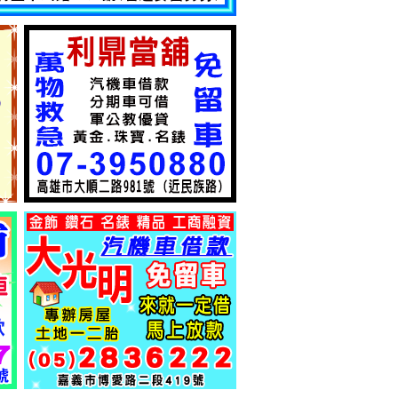
高雄當舖-流當大拍賣! iPad2只賣3999元
高雄久大融資公司 - -汽車借款 支票貼現 當舖 支票借款 工商融資 現金週轉 公司工廠借貸