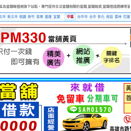
盟網旗下站點，專門提供合法當舖相關的當舖,當舖融資,當舖借錢週轉等當舖融資借錢
北市
新北市
桃園
新竹
苗栗
基隆
宜蘭
中區
台中市
台中
彰化
南投
雲林
花蓮