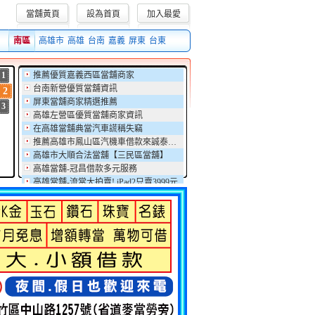
當舖黃頁
設為首頁
加入最愛
訊息,集合全省優質的當舖融資週轉信息。
南區
高雄市
高雄
台南
嘉義
屏東
台東
1
推薦優質嘉義西區當舖商家
台南新營優質當舖資訊
2
屏東當舖商家精選推薦
3
高雄左營區優質當舖商家資訊
在高雄當舖典當汽車謊稱失竊
推薦高雄市鳳山區汽機車借款來誠泰當舖
高雄市大順合法當舖【三民區當舖】
高雄當舖-冠昌借款多元服務
高雄當舖-流當大拍賣! iPad2只賣3999元
高雄久大融資公司 - -汽車借款 支票貼現 當舖 支票借款 工商融資 現金週轉 公司工廠借貸
推薦優質嘉義西區當舖商家
台南新營優質當舖資訊
屏東當舖商家精選推薦
高雄左營區優質當舖商家資訊
在高雄當舖典當汽車謊稱失竊
推薦高雄市鳳山區汽機車借款來誠泰當舖
高雄市大順合法當舖【三民區當舖】
高雄當舖-冠昌借款多元服務