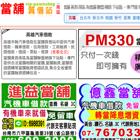
當舖黃頁南區為當舖聯盟網旗下站點，專門提供合法當
北區
台北市
新北市
桃園
新竹
苗栗
基隆
高雄汽車借款
高雄市縣汽車借款在當舖質借站中提供汽車
借款、機車借款、信用借款，工商融資，民
間借款，借錢，票貼，借貸
[查看全文]
當舖黃頁南區為當舖聯盟網旗下站點，專門
提供合法當舖相關的當舖,當舖融資,當舖借
錢週轉等當舖融資借錢訊息,集合全省優質
的當舖融資週轉信息。